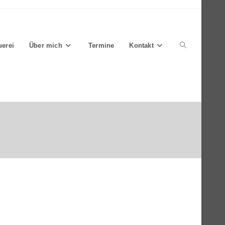
Website-
uerei
Über mich
Termine
Kontakt
Suche
umschalten